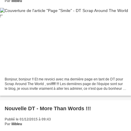
Par
lilibleu
Bonjour, bonjour !! Et me revoici avec ma dernière page en tant de DT pour
Scrap Around The World , snifffff !!! Les dernières page de l'équipe sont sur
le blog, je vous invite vraiment à aller les admirer, ce n'est que du bonheur !!
J'ai passé 1 an 1/2...
Nouvelle DT - More Than Words !!!
Publié le 01/12/2015 à 09:43
Par
lilibleu