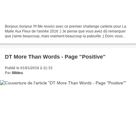
Bonjour, bonjour !!!! Me revoici avec ce premier challenge carterie pour La
Malle Aux Fleur de l'année 2016 :) Je pense que vous avez dû remarquer
que j'aime beaucoup, mais vraiment beaucoup la patouille ;) Donc vous
vous doutez que cela vous pend au...
DT More Than Words - Page "Positive"
Publié le 01/01/2016 à 11:33
Par
lilibleu