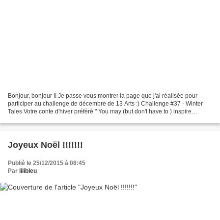
Bonjour, bonjour !! Je passe vous montrer la page que j'ai réalisée pour
participer au challenge de décembre de 13 Arts :) Challenge #37 - Winter
Tales Votre conte d'hiver préféré " You may (but don't have to ) inspire
yourself with our moodboard. The...
Joyeux Noël !!!!!!!
Publié le 25/12/2015 à 08:45
Par
lilibleu