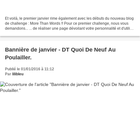
Et voilà, le premier janvier rime également avec les débuts du nouveau blog
de challenge : More Than Words !! Pour ce premier challenge, nous vous
demandons... ... de réaliser une page dévoilant votre personnalité et d'utilier
un selfie comme photo :)...
Bannière de janvier - DT Quoi De Neuf Au
Poulailler.
Publié le 01/01/2016 à 11:12
Par
lilibleu