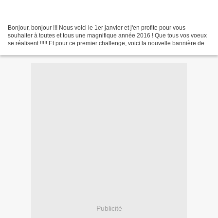
Bonjour, bonjour !!! Nous voici le 1er janvier et j'en profite pour vous
souhaiter à toutes et tous une magnifique année 2016 ! Que tous vos voeux
se réalisent !!!!! Et pour ce premier challenge, voici la nouvelle bannière de
Quoi De Neuf au Poulailler...
Publicité