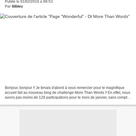
Publié le 01/02/2016 à 08:53
Par
lilibleu
Bonjour, bonjour !! Je tenais d'abord à vous remercier pour le magnifique
accueil fait au nouveau blog de challenge More Than Words !! En effet, nous
avons pas moins de 128 participations pour le mois de janvier, sans compter
le challenge carte, tag et...