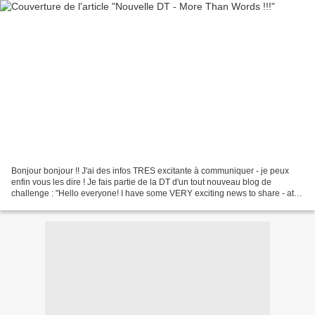
Bonjour bonjour !! J'ai des infos TRES excitante à communiquer - je peux
enfin vous les dire ! Je fais partie de la DT d'un tout nouveau blog de
challenge : "Hello everyone! I have some VERY exciting news to share - at
last I can tell you! I'm a Design...