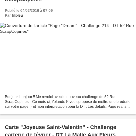
Publié le 04/02/2016 à 07:09
Par
lilibleu
Bonjour, bonjour !! Me revoici avec le nouveau challenge de 52 Rue
ScrapCopines !! Ce mois-ci, Yolande K vous propose de mettre une broderie
sur votre page :) Et mon interprétation pour la DT : Les détails: Page réalisée
avec les magnifiques produits...
Carte "Joyeuse Saint-Valentin" - Challenge
carterie de février - DT La Malle Aux Fleurs