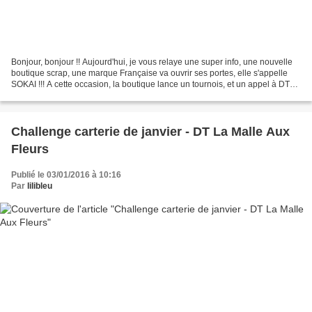
Bonjour, bonjour !! Aujourd'hui, je vous relaye une super info, une nouvelle
boutique scrap, une marque Française va ouvrir ses portes, elle s'appelle
SOKAI !!! A cette occasion, la boutique lance un tournois, et un appel à DT
Voici les infos : Bonjour...
Challenge carterie de janvier - DT La Malle Aux
Fleurs
Publié le 03/01/2016 à 10:16
Par
lilibleu